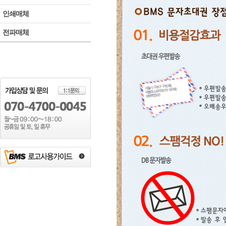
인쇄매체
전파매체