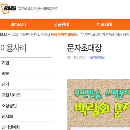
BMS소개
상품안내
이용사례
BMS 서비스는 대한민국과 일본에서
특허 등록된 모델
입니다. 무단 실시에 따른 특허 침해 행위
홈
>
활용방안
>
문자초대장
기업
약도
선거
프랜차이즈
소상공인
전시회
인터넷매체