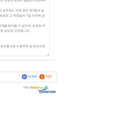
HOME
TOP
manager@wowbiz.co.kr
070-4700-0045
와우비즈(주)